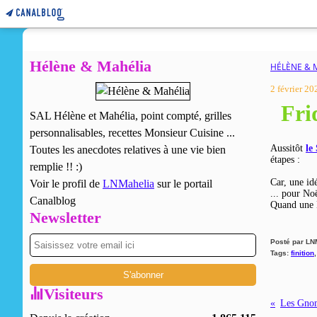
Hélène & Mahélia
HÉLÈNE & 
2 février 20
Fri
SAL Hélène et Mahélia, point compté, grilles
personnalisables, recettes Monsieur Cuisine ...
Aussitôt
le
Toutes les anecdotes relatives à une vie bien
étapes :
remplie !! :)
Car, une id
Voir le profil de
LNMahelia
sur le portail
... pour Noë
Canalblog
Quand une M
Newsletter
Posté par LN
Tags:
finition
Visiteurs
Les Gnom