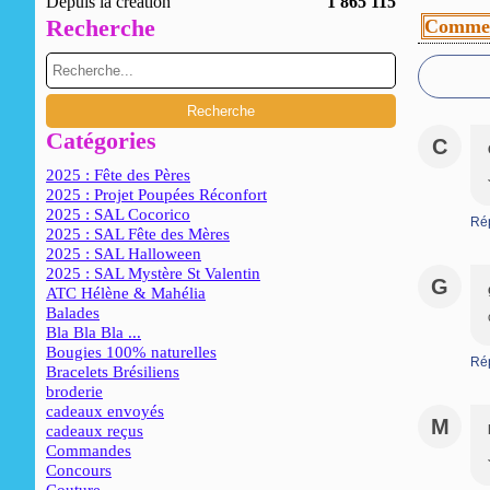
Depuis la création
1 865 115
Recherche
Commen
Catégories
C
2025 : Fête des Pères
2025 : Projet Poupées Réconfort
2025 : SAL Cocorico
Ré
2025 : SAL Fête des Mères
2025 : SAL Halloween
2025 : SAL Mystère St Valentin
G
ATC Hélène & Mahélia
Balades
Bla Bla Bla ...
Bougies 100% naturelles
Ré
Bracelets Brésiliens
broderie
cadeaux envoyés
M
cadeaux reçus
Commandes
Concours