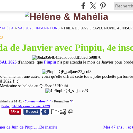
MAHÉLIA
>
SAL 2023 : INSCRIPTIONS
>
FRIDA DE JANVIER AVEC PIUPIU, 4E INSCR
23
da de Janvier avec Piupiu, 4e insc
 SAL 2023
d'annoncé, que
Piupiu
n'a pas attendu le mois de Janvier pour brode
ée en amenant une autre, voici qu'elle offrait cette toute jolie pochette parfumé
l 2022 !! ;)
exicaine se balade au Québec !! Hihihi ...
Mahelia à 07:41 -
Commentaires [
…
]
- Permalien [
#
]
,
Frida
,
SAL Mystère Janvier 2023
Repost
0
es de Juin de Piupiu, 13e inscrite
Mes 47 ans ... et 