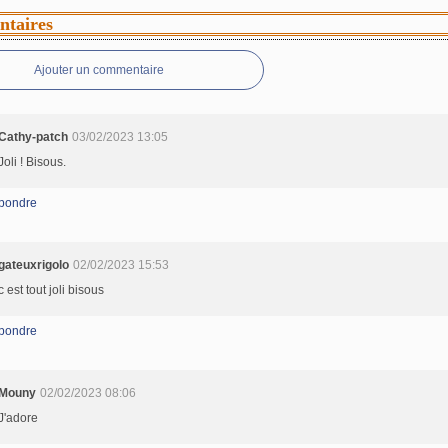
taires
Ajouter un commentaire
Cathy-patch
03/02/2023 13:05
Joli ! Bisous.
pondre
gateuxrigolo
02/02/2023 15:53
c est tout joli bisous
pondre
Mouny
02/02/2023 08:06
J'adore