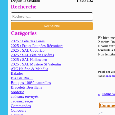
Depuis la création
1 865 152
Recherche
Catégories
Eh bien me
2025 : Fête des Pères
2 mains "in
2025 : Projet Poupées Réconfort
Il vous suff
2025 : SAL Cocorico
fondants à 
Nos félicita
2025 : SAL Fête des Mères
2025 : SAL Halloween
2025 : SAL Mystère St Valentin
ATC Hélène & Mahélia
Posté par LN
Balades
Tags:
cadeau 
Bla Bla Bla ...
Bougies 100% naturelles
Bracelets Brésiliens
broderie
Didine v
cadeaux envoyés
cadeaux reçus
Commen
Commandes
Concours