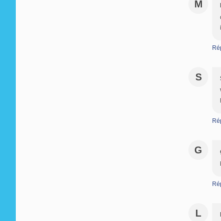
M
Ré
S
Ré
G
Ré
L