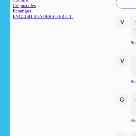
Couture
Crépuscules
Echanges
ENGLISH READERS HERE !!!
V
Ré
V
Ré
G
Ré