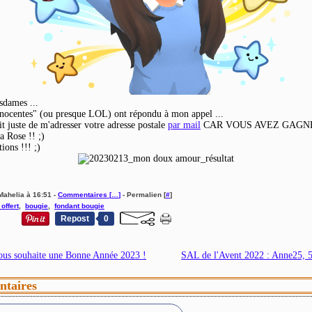
sdames ...
nocentes" (ou presque LOL) ont répondu à mon appel ...
it juste de m'adresser votre adresse postale
par mail
CAR VOUS AVEZ GAGNÉ
la Rose !! ;)
tions !!! ;)
Mahelia à 16:51 -
Commentaires [
…
]
- Permalien [
#
]
offert
,
bougie
,
fondant bougie
Repost
0
ous souhaite une Bonne Année 2023 !
SAL de l'Avent 2022 : Anne25, 5e
taires