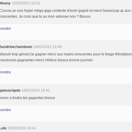
Mouny
16/02/2023 16:52
Coucou je suis hyper méga giga contente d'avoir gagné et merci beaucoup 🙏 aux
innocentes. Je crois que tu as mon adresse non ? Bisous
pondre
Sandrinechambonn
16/02/2023 16:48
Waouh trop génial j'ai gagner merci aux mains innocentes pour le tirage félicitatio
heureuses gagnantes merci Hélène bisous bonne journée
pondre
gateuxrigolo
16/02/2023 16:42
bravo a toutes tes gagantes bisous
pondre
Lulu
16/02/2023 16:41