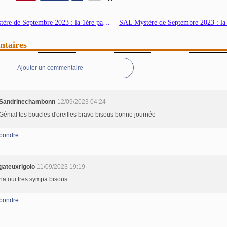
SAL Mystère de Septembre 2023 : la 1ère partie de DÉVOILÉE
taires
Ajouter un commentaire
Sandrinechambonn
12/09/2023 04:24
Génial tes boucles d'oreilles bravo bisous bonne journée
pondre
gateuxrigolo
11/09/2023 19:19
ha oui tres sympa bisous
pondre