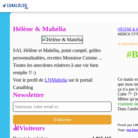
Hélène & Mahélia
HÉLÈNE & 
#BRICK STI
4 septembre
SAL Hélène et Mahélia, point compté, grilles
#B
personnalisables, recettes Monsieur Cuisine ...
Toutes les anecdotes relatives à une vie bien
remplie !! :)
Ce matin en 
Voir le profil de
LNMahelia
sur le portail
que mon int
Canalblog
ça n'a pas 
Newsletter
Cube ?? :D 
Même qu'un 
vraiment de 
Dans l'ambi
Posté par LN
Visiteurs
Tags:
ma bou