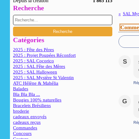
Depuis la création
1 865 115
Recherche
Commen
Catégories
2025 : Fête des Pères
2025 : Projet Poupées Réconfort
S
2025 : SAL Cocorico
2025 : SAL Fête des Mères
2025 : SAL Halloween
2025 : SAL Mystère St Valentin
ATC Hélène & Mahélia
Ré
Balades
Bla Bla Bla ...
Bougies 100% naturelles
G
Bracelets Brésiliens
broderie
cadeaux envoyés
cadeaux reçus
Ré
Commandes
Concours