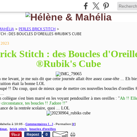
MAHÉLIA
>
PERLES BRICK STITCH
>
TCH : DES BOUCLES D'OREILLES ­®RUBIK'S CUBE
 2023
rick Stitch : des Boucles d'Oreille
®Rubik's Cube
me levant, je me suis dit que cette journée allait être assez casse-tête ... Eh bie
uition était la bonne LOL
loupé !! Du coup, quoi de mieux que de mettre ces nouvelles boucles d'oreilles
...
collègue s'est bien marré en les voyant pendouiller à mes oreilles : "
Ah !! Ell
circonstance, tes boucles !! J'adore !!
"
ance de la rentrée scolaire, quoi ... LOL
Mahelia à 10:05 -
Commentaires [
…
]
- Permalien [
#
]
tique
,
brick stitch
,
boucles d'oreilles
Repost
0