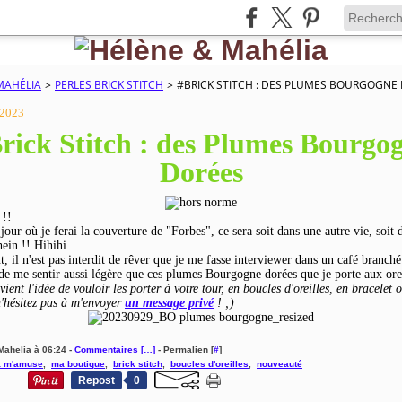
MAHÉLIA
>
PERLES BRICK STITCH
>
#BRICK STITCH : DES PLUMES BOURGOGNE
 2023
rick Stitch : des Plumes Bourgo
Dorées
!!
 jour où je ferai la couverture de "Forbes", ce sera soit dans une autre vie, soit
ein !! Hihihi ...
, il n'est pas interdit de rêver que je me fasse interviewer dans un café branché
 de me sentir aussi légère que ces plumes Bourgogne dorées que je porte aux oreil
 vient l'idée de vouloir les porter à votre tour, en boucles d'oreilles, en bracelet 
n'hésitez pas à m'envoyer
un message privé
! ;)
Mahelia à 06:24 -
Commentaires [
…
]
- Permalien [
#
]
a m'amuse
,
ma boutique
,
brick stitch
,
boucles d'oreilles
,
nouveauté
Repost
0