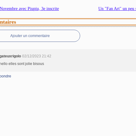
 Novembre avec Piupiu, 3e inscrite
Un "Fan Art" un peu s
taires
Ajouter un commentaire
gateuxrigolo
02/12/2023 21:42
hello elles sont jolie bisous
pondre