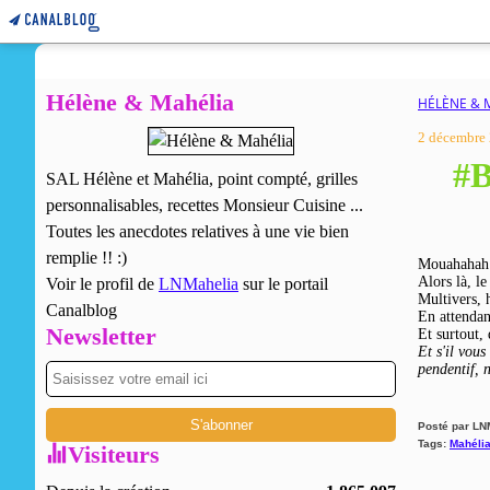
Hélène & Mahélia
HÉLÈNE & 
2 décembre
#B
SAL Hélène et Mahélia, point compté, grilles
personnalisables, recettes Monsieur Cuisine ...
Toutes les anecdotes relatives à une vie bien
remplie !! :)
Mouahahah 
Alors là, le
Voir le profil de
LNMahelia
sur le portail
Multivers, h
Canalblog
En attendant
Newsletter
Et surtout,
Et s'il vous
pendentif, 
Posté par LN
Tags:
Mahéli
Visiteurs