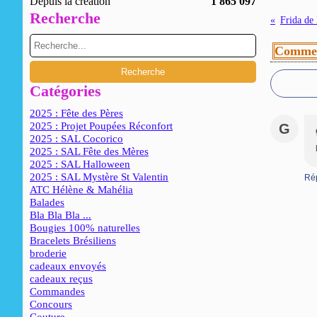
Depuis la création
1 865 097
Recherche
Frida de
Commen
Catégories
2025 : Fête des Pères
2025 : Projet Poupées Réconfort
G
2025 : SAL Cocorico
2025 : SAL Fête des Mères
2025 : SAL Halloween
2025 : SAL Mystère St Valentin
Ré
ATC Hélène & Mahélia
Balades
Bla Bla Bla ...
Bougies 100% naturelles
Bracelets Brésiliens
broderie
cadeaux envoyés
cadeaux reçus
Commandes
Concours