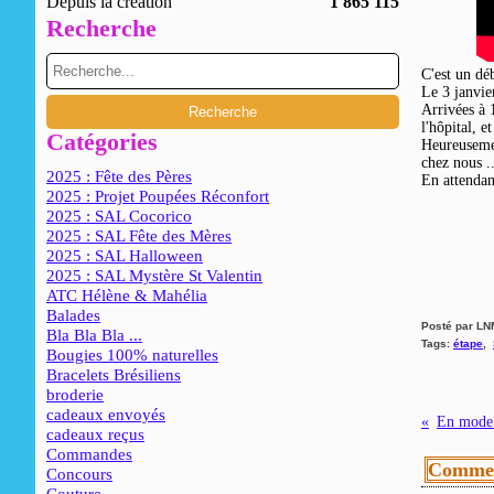
Depuis la création
1 865 115
Recherche
C'est un dé
Le 3 janvie
Arrivées à 
l'hôpital, e
Catégories
Heureusemen
chez nous ..
2025 : Fête des Pères
En attendan
2025 : Projet Poupées Réconfort
2025 : SAL Cocorico
2025 : SAL Fête des Mères
2025 : SAL Halloween
2025 : SAL Mystère St Valentin
ATC Hélène & Mahélia
Balades
Posté par LN
Bla Bla Bla ...
Tags:
étape
,
Bougies 100% naturelles
Bracelets Brésiliens
broderie
cadeaux envoyés
En mode
cadeaux reçus
Commandes
Commen
Concours