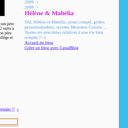
2009
Janvier
Février
Mars
Avril
Mai
Juin
Juillet
Août
Septembre
Octobre
Novembre
Décembre
(48)
(31)
(42)
(21)
(56)
(26)
(44)
(42)
(24)
(83)
(35)
(31)
2008
Janvier
Février
Mars
Avril
Mai
Juin
Juillet
Août
Septembre
Octobre
Novembre
Décembre
(40)
(42)
(32)
(44)
(38)
(66)
(46)
(41)
(30)
(57)
(21)
(59)
Hélène & Mahélia
Janvier
Février
Mars
Avril
Mai
Juin
Juillet
Août
Septembre
Octobre
Novembre
Décembre
(44)
(43)
(25)
(49)
(17)
(29)
(55)
(40)
(74)
(82)
(31)
(98)
Janvier
Février
Mars
Avril
Mai
Juin
Juillet
Août
Septembre
Octobre
Novembre
(52)
(19)
(51)
(42)
(55)
(8)
(32)
(45)
(87)
(98)
(51)
SAL Hélène et Mahélia, point compté, grilles
Janvier
Février
Mars
Avril
Mai
Juin
Juillet
Août
Septembre
Octobre
(26)
(11)
(54)
(42)
(85)
(49)
(37)
(20)
(57)
(77)
 son père.
personnalisables, recettes Monsieur Cuisine ...
Janvier
Février
Mars
Avril
Mai
Juin
Juillet
Août
Septembre
(12)
(35)
(48)
(19)
(70)
(62)
(50)
(67)
(48)
2 nuits à
Toutes les anecdotes relatives à une vie bien
Janvier
Février
Mars
Avril
Mai
Juin
Juillet
Août
(48)
(112)
(23)
(37)
(88)
(137)
(32)
(32)
son père.
remplie !! :)
ollège et
Janvier
Février
Mars
Avril
Mai
Juin
Juillet
(107)
(31)
(21)
(68)
(85)
(12)
(42)
Accueil du blog
Janvier
Février
Mars
Avril
Mai
Juin
(83)
(97)
(58)
(185)
(31)
(14)
Créer un blog avec CanalBlog
Janvier
Février
Mars
Avril
Mai
(40)
(98)
(66)
(84)
(51)
Janvier
Février
Mars
(49)
(155)
(70)
Janvier
Février
(43)
(168)
Janvier
(49)
 régaler !!