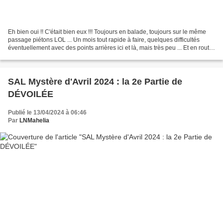
Eh bien oui !! C'était bien eux !!! Toujours en balade, toujours sur le même
passage piétons LOL ... Un mois tout rapide à faire, quelques difficultés
éventuellement avec des points arrières ici et là, mais très peu ... Et en route
vers Abbey Road !!!...
SAL Mystère d'Avril 2024 : la 2e Partie de
DÉVOILÉE
Publié le 13/04/2024 à 06:46
Par
LNMahelia