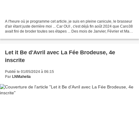
A l'heure où je programme cet article, je suis en pleine canicule, le brasseur
d'air étant juste derrière moi ... Car OUI , c'est déjà fin août 2024 que Caro38
avait fini de broder toutes ses étapes ... Des mois de Janvier, Février et Mars
... Avril,...
Let it Be d'Avril avec La Fée Brodeuse, 4e
inscrite
Publié le 01/05/2024 à 06:15
Par
LNMahelia