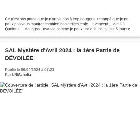
Ce n'est pas parce que je n'arrive pas à trop bouger du canapé que je ne
peux pas vous montrer combien nos petites croix ... avancent ... vite !! :)
Quoique ... Moi aussi j'avance comme je peux : cela fait tout juste 5 jours que
je suis revenue de la...
SAL Mystère d'Avril 2024 : la 1ère Partie de
DÉVOILÉE
Publié le 06/04/2024 à 07:23
Par
LNMahelia