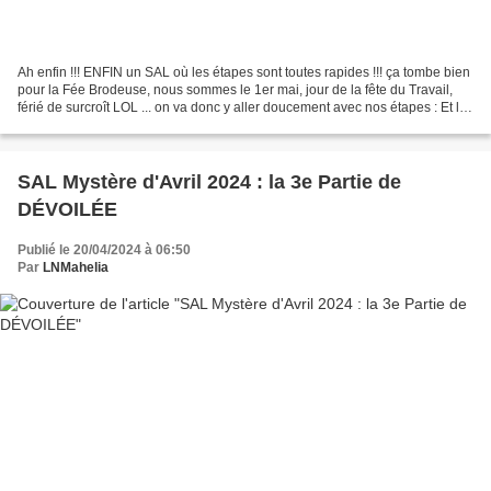
Ah enfin !!! ENFIN un SAL où les étapes sont toutes rapides !!! ça tombe bien
pour la Fée Brodeuse, nous sommes le 1er mai, jour de la fête du Travail,
férié de surcroît LOL ... on va donc y aller doucement avec nos étapes : Et la
Fée Brodeuse qui en...
SAL Mystère d'Avril 2024 : la 3e Partie de
DÉVOILÉE
Publié le 20/04/2024 à 06:50
Par
LNMahelia