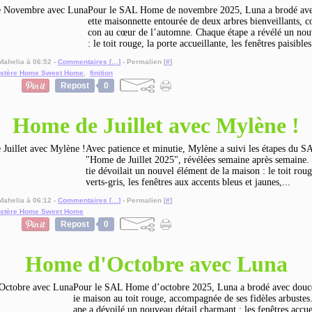
Pour le SAL Home de novembre 2025, Luna a brodé avec
ette maisonnette entourée de deux arbres bienveillants,
con au cœur de l’automne. Chaque étape a révélé un nou
: le toit rouge, la porte accueillante, les fenêtres paisibles.
Mahelia à 06:52 -
Commentaires [
…
]
- Permalien [
#
]
stère Home Sweet Home
,
finition
Repost
0
Home de Juillet avec Mylène !
Avec patience et minutie, Mylène a suivi les étapes du 
"Home de Juillet 2025", révélées semaine après semaine.
tie dévoilait un nouvel élément de la maison : le toit rou
verts-gris, les fenêtres aux accents bleus et jaunes,...
Mahelia à 06:12 -
Commentaires [
…
]
- Permalien [
#
]
stère Home Sweet Home
Repost
0
Home d'Octobre avec Luna
Pour le SAL Home d’octobre 2025, Luna a brodé avec douceu
ie maison au toit rouge, accompagnée de ses fidèles arbustes
ape a dévoilé un nouveau détail charmant : les fenêtres accuei