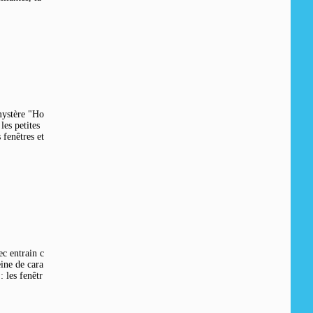
mystère "Ho
es petites
 fenêtres et
c entrain c
eine de cara
 les fenêtr