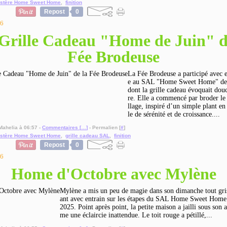
stère Home Sweet Home
,
finition
Repost
0
26
Grille Cadeau "Home de Juin" d
Fée Brodeuse
La Fée Brodeuse a participé avec 
e au SAL "Home Sweet Home" de 
dont la grille cadeau évoquait dou
re. Elle a commencé par broder le 
llage, inspiré d’un simple plant e
le de sérénité et de croissance....
Mahelia à 06:57 -
Commentaires [
…
]
- Permalien [
#
]
stère Home Sweet Home
,
grille cadeau SAL
,
finition
Repost
0
26
Home d'Octobre avec Mylène
Mylène a mis un peu de magie dans son dimanche tout gri
ant avec entrain sur les étapes du SAL Home Sweet Home
2025. Point après point, la petite maison a jailli sous son 
me une éclaircie inattendue. Le toit rouge a pétillé,...