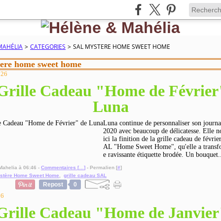
MAHÉLIA
>
CATEGORIES
>
SAL MYSTERE HOME SWEET HOME
tere home sweet home
026
Grille Cadeau "Home de Février
Luna
Luna continue de personnaliser son journa
2020 avec beaucoup de délicatesse. Elle n
ici la finition de la grille cadeau de févrie
AL "Home Sweet Home", qu'elle a transf
e ravissante étiquette brodée. Un bouquet.
Mahelia à 06:46 -
Commentaires [
…
]
- Permalien [
#
]
stère Home Sweet Home
,
grille cadeau SAL
Repost
0
26
Grille Cadeau "Home de Janvier