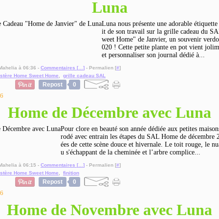
Luna
Luna nous présente une adorable étiquette
it de son travail sur la grille cadeau du
weet Home" de Janvier, un souvenir verdo
020 ! Cette petite plante en pot vient jolim
et personnaliser son journal dédié à...
Mahelia à 06:36 -
Commentaires [
…
]
- Permalien [
#
]
stère Home Sweet Home
,
grille cadeau SAL
Repost
0
26
Home de Décembre avec Luna
Pour clore en beauté son année dédiée aux petites maison
rodé avec entrain les étapes du SAL Home de décembre 2
ées de cette scène douce et hivernale. Le toit rouge, le n
u s'échappant de la cheminée et l’arbre complice...
Mahelia à 06:15 -
Commentaires [
…
]
- Permalien [
#
]
stère Home Sweet Home
,
finition
Repost
0
26
Home de Novembre avec Luna