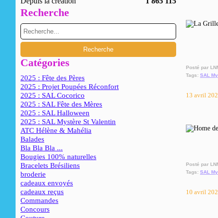
Depuis la création
1 865 115
Recherche
Catégories
Posté par LN
Tags:
SAL My
2025 : Fête des Pères
2025 : Projet Poupées Réconfort
2025 : SAL Cocorico
13 avril 20
2025 : SAL Fête des Mères
2025 : SAL Halloween
2025 : SAL Mystère St Valentin
ATC Hélène & Mahélia
Balades
Bla Bla Bla ...
Bougies 100% naturelles
Bracelets Brésiliens
Posté par LN
Tags:
SAL My
broderie
cadeaux envoyés
cadeaux reçus
10 avril 20
Commandes
Concours