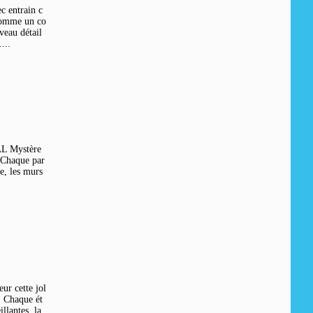
 entrain c
 comme un co
veau détail
...
SAL Mystère
 Chaque par
ge, les murs
r cette jol
. Chaque ét
llantes, la