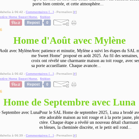
porte bien centrée, et cette atmosphère...
Mahelia à 06:42 -
Commentaires [
…
]
- Permalien [
#
]
stère Home Sweet Home
,
finition
Repost
0
26
Home d'Août avec Mylène
Avec patience et minutie, Mylène a suivi les étapes du SAL 
me Sweet Home" proposé en août 2025. Au fil des semaines, l
croix ont révélé une charmante maison au toit rouge, avec ses
sa porte accueillante. Chaque avancée...
Mahelia à 06:42 -
Commentaires [
…
]
- Permalien [
#
]
stère Home Sweet Home
,
finition
Repost
0
26
Home de Septembre avec Luna
Pour le SAL Home de septembre 2025, Luna a brodé ave
ette adorable maison au toit rouge et à la porte jaune, pl
ctère. Chaque étape a révélé un nouveau détail charmant :
es bleues, la cheminée discrète, et le petit œil rond...
Mahelia à 06:39 -
Commentaires [
…
]
- Permalien [
#
]