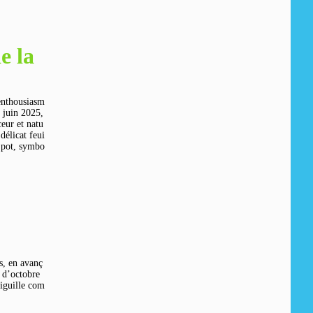
e la
enthousiasm
juin 2025,
ceur et natu
délicat feui
n pot, symbo
s, en avanç
 d’octobre
aiguille com