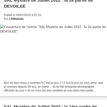
SAL Mystère de Juillet 2022 : la 2e partie de
DEVOILEE
Publié le 09/07/2022 à 07:51
Par
LNMahelia
Bon eh bien nous y sommes !! C'est le jour J !! C'est le jour où mon amie, que
je connais depuis 39 ans, se marie ... et j'ai été désignée photographe
officielle du jour !! Je ne vous dis pas combien je suis dans mes petits
souliers, comme si c'était...
SAL Mystère de Juillet 2022 : la 1ère partie de