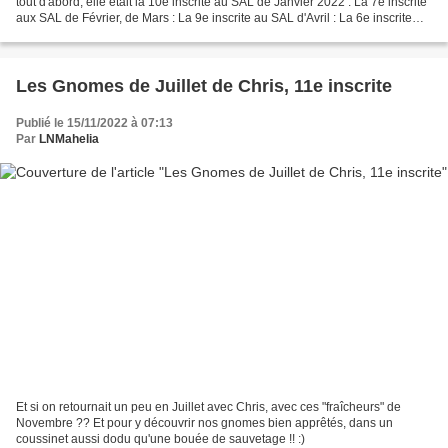
tout d'abord, elle était la 10e inscrite au SAL de Janvier 2022 : La 7e inscrite
aux SAL de Février, de Mars : La 9e inscrite au SAL d'Avril : La 6e inscrite
aux SALs de Mai...
Les Gnomes de Juillet de Chris, 11e inscrite
Publié le 15/11/2022 à 07:13
Par
LNMahelia
Et si on retournait un peu en Juillet avec Chris, avec ces "fraîcheurs" de
Novembre ?? Et pour y découvrir nos gnomes bien apprêtés, dans un
coussinet aussi dodu qu'une bouée de sauvetage !! :)