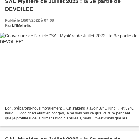
SAL Mystère de Juillet 2022 : la 3e partie de
DEVOILEE
Publié le 16/07/2022 à 07:08
Par
LNMahelia
Bon, préparons-nous moralement ... On s'attend à avoir 37°C lundi ... et 39°C
mardi ... Mon chéri étant en congés, je ne sais pas ce qu'il va faire pendant
que je profiterai de la climatisation du bureau, mais il m'est d'avis que les
nuits vont être très...