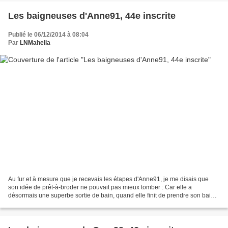
Les baigneuses d'Anne91, 44e inscrite
Publié le 06/12/2014 à 08:04
Par
LNMahelia
Au fur et à mesure que je recevais les étapes d'Anne91, je me disais que
son idée de prêt-à-broder ne pouvait pas mieux tomber : Car elle a
désormais une superbe sortie de bain, quand elle finit de prendre son bain,
ou de faire trempette !! ;)