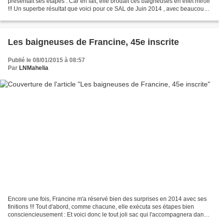
présentait ses étapes : Car en fait, elle brodait ces baigneuses en effet miroir
!!! Un superbe résultat que voici pour ce SAL de Juin 2014 , avec beaucoup
d'humour dedans : c'est...
Les baigneuses de Francine, 45e inscrite
Publié le 08/01/2015 à 08:57
Par
LNMahelia
Encore une fois, Francine m'a réservé bien des surprises en 2014 avec ses
finitions !!! Tout d'abord, comme chacune, elle exécuta ses étapes bien
consciencieusement : Et voici donc le tout joli sac qui l'accompagnera dans "