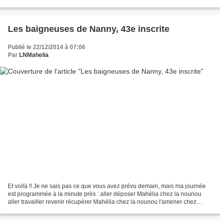
tous mes voyages. Mon maillot...
Les baigneuses de Nanny, 43e inscrite
Publié le 22/12/2014 à 07:06
Par
LNMahelia
Et voilà !! Je ne sais pas ce que vous avez prévu demain, mais ma journée
est programmée à la minute près : aller déposer Mahélia chez la nounou
aller travailler revenir récupérer Mahélia chez la nounou l'amener chez
Marraine et Tonton Lolo, où elle y...