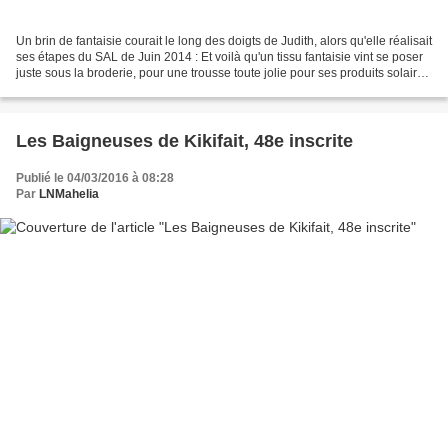
Un brin de fantaisie courait le long des doigts de Judith, alors qu'elle réalisait
ses étapes du SAL de Juin 2014 : Et voilà qu'un tissu fantaisie vint se poser
juste sous la broderie, pour une trousse toute jolie pour ses produits solaires
!! Une rigolote...
Les Baigneuses de Kikifait, 48e inscrite
Publié le 04/03/2016 à 08:28
Par
LNMahelia