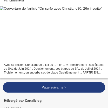
Par
LNMahelia
Avec sa finition, Christiane90 a fait du ... 4 en 1 !!! Premièrement , ses étapes
du SAL de Juin 2014 : Deuxièmement , ses étapes du SAL de Juillet 2014 :
Troisièmement , un superbe sac de plage Quatrièmement ... PARTIR EN
VACANCES aux Baléares avec son...
Page suivante >
Hébergé par Canalblog