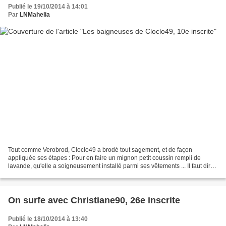
Publié le 19/10/2014 à 14:01
Par
LNMahelia
Tout comme Verobrod, Cloclo49 a brodé tout sagement, et de façon
appliquée ses étapes : Pour en faire un mignon petit coussin rempli de
lavande, qu'elle a soigneusement installé parmi ses vêtements ... Il faut dire
que ces 2 naïades réclament du confort,...
On surfe avec Christiane90, 26e inscrite
Publié le 18/10/2014 à 13:40