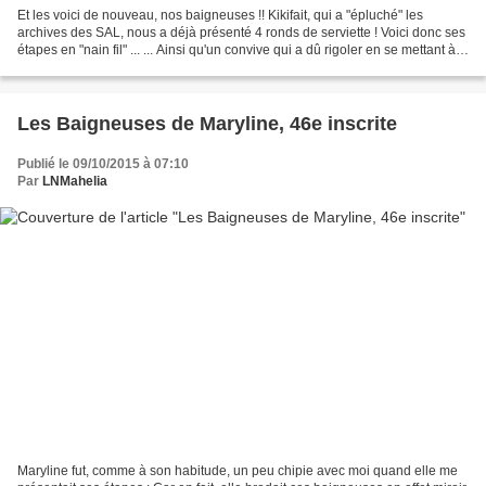
Et les voici de nouveau, nos baigneuses !! Kikifait, qui a "épluché" les
archives des SAL, nous a déjà présenté 4 ronds de serviette ! Voici donc ses
étapes en "nain fil" ... ... Ainsi qu'un convive qui a dû rigoler en se mettant à
table, et en les voyant...
Les Baigneuses de Maryline, 46e inscrite
Publié le 09/10/2015 à 07:10
Par
LNMahelia
Maryline fut, comme à son habitude, un peu chipie avec moi quand elle me