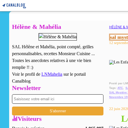
Hélène & Mahélia
HÉLÈNE & 
sal mys
12 septemb
SAL Hélène et Mahélia, point compté, grilles
personnalisables, recettes Monsieur Cuisine ...
Toutes les anecdotes relatives à une vie bien
remplie !! :)
Voir le profil de
LNMahelia
sur le portail
Canalblog
Posté par LN
Newsletter
Tags:
ATC
,
S
SAL Mystère 
Novembre 19
22 juin 202
L
Visiteurs