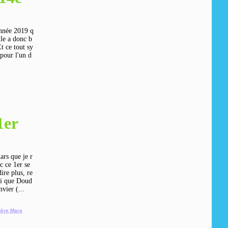
année 2019 q
lle a donc b
t ce tout sy
pour l'un d
1er
ars que je r
c ce 1er se
ire plus, re
ci que Doud
vier (...
ère Mars