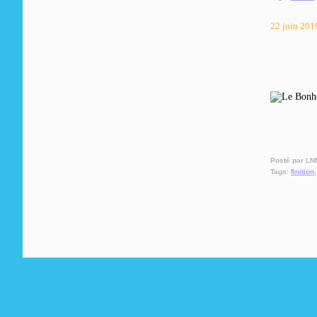
22 juin 201
Posté par LN
Tags:
finition