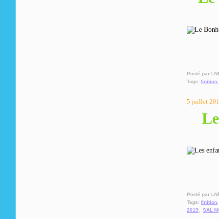
Posté par LN
Tags:
finition
5 juillet 20
Le
Posté par LN
Tags:
finition
2019
,
SAL My