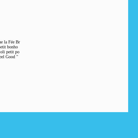
ue la Fée Br
petit bonho
oli petit po
feel Good "