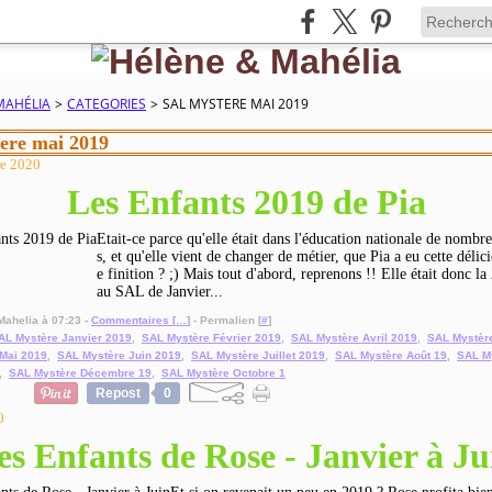
MAHÉLIA
>
CATEGORIES
>
SAL MYSTERE MAI 2019
tere mai 2019
re 2020
Les Enfants 2019 de Pia
Etait-ce parce qu'elle était dans l'éducation nationale de nombr
s, et qu'elle vient de changer de métier, que Pia a eu cette délic
e finition ? ;) Mais tout d'abord, reprenons !! Elle était donc la 
au SAL de Janvier...
Mahelia à 07:23 -
Commentaires [
…
]
- Permalien [
#
]
AL Mystère Janvier 2019
,
SAL Mystère Février 2019
,
SAL Mystère Avril 2019
,
SAL Mystèr
Mai 2019
,
SAL Mystère Juin 2019
,
SAL Mystère Juillet 2019
,
SAL Mystère Août 19
,
SAL M
,
SAL Mystère Décembre 19
,
SAL Mystère Octobre 1
Repost
0
0
es Enfants de Rose - Janvier à Ju