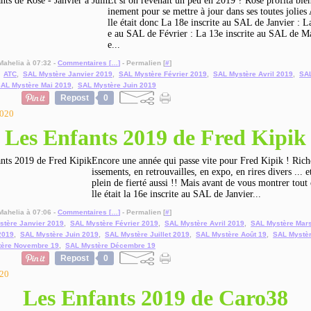
Et si on revenait un peu en 2019 ? Rose profita bie
inement pour se mettre à jour dans ses toutes jolies
lle était donc La 18e inscrite au SAL de Janvier : La
e au SAL de Février : La 13e inscrite au SAL de M
e...
Mahelia à 07:32 -
Commentaires [
…
]
- Permalien [
#
]
,
ATC
,
SAL Mystère Janvier 2019
,
SAL Mystère Février 2019
,
SAL Mystère Avril 2019
,
SAL
AL Mystère Mai 2019
,
SAL Mystère Juin 2019
Repost
0
2020
Les Enfants 2019 de Fred Kipik
Encore une année qui passe vite pour Fred Kipik ! Ric
issements, en retrouvailles, en expo, en rires divers ... e
plein de fierté aussi !! Mais avant de vous montrer tout c
lle était la 16e inscrite au SAL de Janvier...
Mahelia à 07:06 -
Commentaires [
…
]
- Permalien [
#
]
stère Janvier 2019
,
SAL Mystère Février 2019
,
SAL Mystère Avril 2019
,
SAL Mystère Mar
2019
,
SAL Mystère Juin 2019
,
SAL Mystère Juillet 2019
,
SAL Mystère Août 19
,
SAL Mystèr
tère Novembre 19
,
SAL Mystère Décembre 19
Repost
0
020
Les Enfants 2019 de Caro38