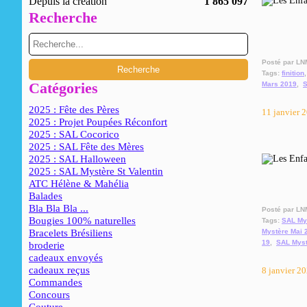
Depuis la création
1 865 097
Recherche
Posté par LN
Tags:
finition
Catégories
Mars 2019
,
S
2025 : Fête des Pères
11 janvier 
2025 : Projet Poupées Réconfort
2025 : SAL Cocorico
2025 : SAL Fête des Mères
2025 : SAL Halloween
2025 : SAL Mystère St Valentin
ATC Hélène & Mahélia
Balades
Bla Bla Bla ...
Posté par LN
Bougies 100% naturelles
Tags:
SAL My
Bracelets Brésiliens
Mystère Mai 
19
,
SAL Mys
broderie
cadeaux envoyés
cadeaux reçus
8 janvier 2
Commandes
Concours