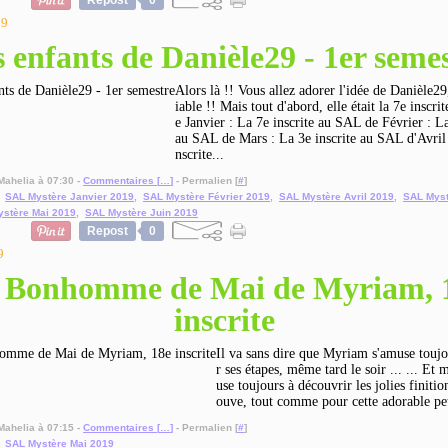
Repost
0
19
 enfants de Danièle29 - 1er seme
Alors là !! Vous allez adorer l'idée de Danièle29
iable !! Mais tout d'abord, elle était la 7e inscr
e Janvier : La 7e inscrite au SAL de Février : La
au SAL de Mars : La 3e inscrite au SAL d'Avril 
nscrite...
Mahelia à 07:30 -
Commentaires [
…
]
- Permalien [
#
]
,
SAL Mystère Janvier 2019
,
SAL Mystère Février 2019
,
SAL Mystère Avril 2019
,
SAL Myst
stère Mai 2019
,
SAL Mystère Juin 2019
Repost
0
9
 Bonhomme de Mai de Myriam, 
inscrite
Il va sans dire que Myriam s'amuse toujo
r ses étapes, même tard le soir ... ... Et
use toujours à découvrir les jolies finition
ouve, tout comme pour cette adorable pe
Mahelia à 07:15 -
Commentaires [
…
]
- Permalien [
#
]
,
SAL Mystère Mai 2019