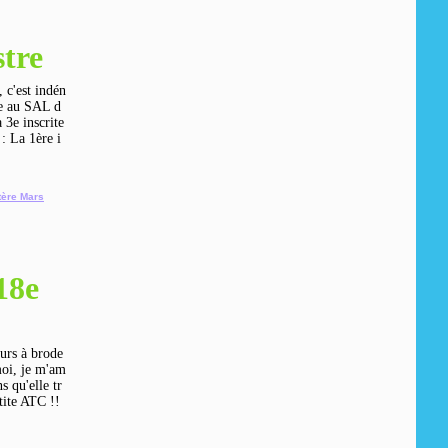
stre
, c'est indén
ite au SAL d
 3e inscrite
: La 1ère i
ère Mars
18e
urs à brode
 moi, je m'am
s qu'elle tr
tite ATC !!