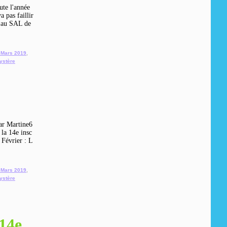
ute l'année
a pas faillir
te au SAL de
 Mars 2019
,
ystère
ar Martine6
 la 14e insc
 Février : L
 Mars 2019
,
ystère
14e