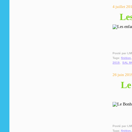
4 juillet 20
Les
Posté par LN
Tags:
finition
2019
,
SAL My
26 juin 201
Le
Posté par LN
Tags:
finition