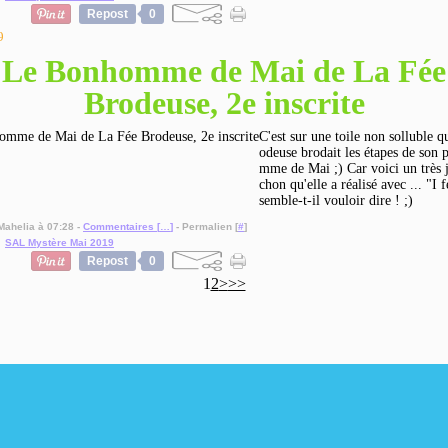
Repost
0
9
Le Bonhomme de Mai de La Fée
Brodeuse, 2e inscrite
C'est sur une toile non solluble q
odeuse brodait les étapes de son 
mme de Mai ;) Car voici un très j
chon qu'elle a réalisé avec ... "I 
semble-t-il vouloir dire ! ;)
Mahelia à 07:28 -
Commentaires [
…
]
- Permalien [
#
]
,
SAL Mystère Mai 2019
Repost
0
1
2
>
>>