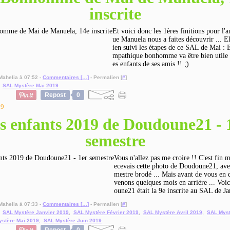
inscrite
Et voici donc les 1ères finitions pour l'
ue Manuela nous a faites découvrir ... E
ien suivi les étapes de ce SAL de Mai : E
mpathique bonhomme va être bien utile 
es enfants de ses amis !! ;)
Mahelia à 07:52 -
Commentaires [
…
]
- Permalien [
#
]
,
SAL Mystère Mai 2019
Repost
0
19
s enfants 2019 de Doudoune21 - 
semestre
Vous n'allez pas me croire !! C'est fin m
ecevais cette photo de Doudoune21, ave
mestre brodé ... Mais avant de vous en d
venons quelques mois en arrière ... Voi
oune21 était la 9e inscrite au SAL de Jan
Mahelia à 07:33 -
Commentaires [
…
]
- Permalien [
#
]
,
SAL Mystère Janvier 2019
,
SAL Mystère Février 2019
,
SAL Mystère Avril 2019
,
SAL Myst
stère Mai 2019
,
SAL Mystère Juin 2019