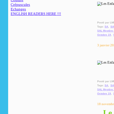
Couture
Crépuscules
Echanges
ENGLISH READERS HERE !!!
Posté par LN
Tags:
SA
,
SA
SAL Mystère 
Octobre 19
,
3 janvier 2
Posté par LN
Tags:
SA
,
SA
SAL Mystère 
Octobre 19
,
18 novembr
Le