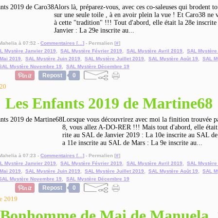
Alors là, préparez-vous, avec ces co-saleuses qui brodent to
sur une seule toile , à en avoir plein la vue ! Et Caro38 ne v
à cette "tradition" !!! Tout d'abord, elle était la 28e inscri
Janvier : La 29e inscrite au...
Mahelia à 07:52 -
Commentaires [
…
]
- Permalien [
#
]
L Mystère Janvier 2019
,
SAL Mystère Février 2019
,
SAL Mystère Avril 2019
,
SAL Mystère
Mai 2019
,
SAL Mystère Juin 2019
,
SAL Mystère Juillet 2019
,
SAL Mystère Août 19
,
SAL M
SAL Mystère Novembre 19
,
SAL Mystère Décembre 19
Repost
0
020
Les Enfants 2019 de Martine68
Lorsque vous découvrirez avec moi la finition trouvée p
8, vous allez A-DO-RER !!! Mais tout d'abord, elle était
rite au SAL de Janvier 2019 : La 10e inscrite au SAL de
a 11e inscrite au SAL de Mars : La 9e inscrite au...
Mahelia à 07:23 -
Commentaires [
…
]
- Permalien [
#
]
L Mystère Janvier 2019
,
SAL Mystère Février 2019
,
SAL Mystère Avril 2019
,
SAL Mystère
Mai 2019
,
SAL Mystère Juin 2019
,
SAL Mystère Juillet 2019
,
SAL Mystère Août 19
,
SAL M
SAL Mystère Novembre 19
,
SAL Mystère Décembre 19
Repost
0
e 2019
 Bonhomme de Mai de Manuela, 