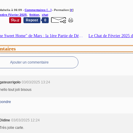
Mahelia à 06:09 -
Commentaires [
…
]
- Permalien [
#
]
stère Février 2025
,
finition
,
chat
Repost
0
Sal "Home Sweet Home" de Mars : la 1ère Partie de Dévoilée
taires
Ajouter un commentaire
gateuxrigolo
03/03/2025 13:24
hello tout joli bisous
pondre
Didine
03/03/2025 12:24
Très jolie carte.