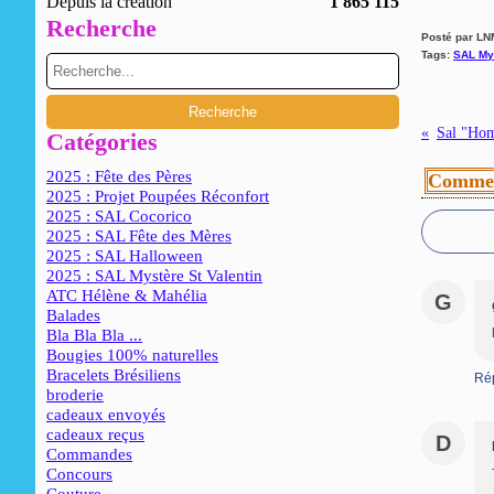
Depuis la création
1 865 115
Recherche
Posté par LN
Tags:
SAL My
Catégories
2025 : Fête des Pères
Commen
2025 : Projet Poupées Réconfort
2025 : SAL Cocorico
2025 : SAL Fête des Mères
2025 : SAL Halloween
2025 : SAL Mystère St Valentin
ATC Hélène & Mahélia
G
Balades
Bla Bla Bla ...
Bougies 100% naturelles
Bracelets Brésiliens
Ré
broderie
cadeaux envoyés
cadeaux reçus
D
Commandes
Concours