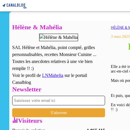
Hélène & Mahélia
HÉLÈNE & 
3 mars 2025
SAL Hélène et Mahélia, point compté, grilles
personnalisables, recettes Monsieur Cuisine ...
Toutes les anecdotes relatives à une vie bien
Elle a été 
remplie !! :)
arc-en-ciel 
Voir le profil de
LNMahelia
sur le portail
Mais où pou
Canalblog
Newsletter
Et puis, qu
En voici dé
!! :)
Visiteurs