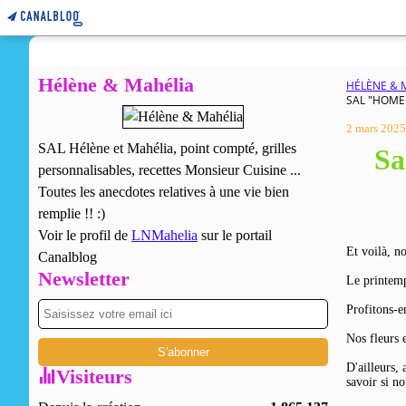
Hélène & Mahélia
HÉLÈNE & 
SAL "HOME 
2 mars 2025
SAL Hélène et Mahélia, point compté, grilles
Sa
personnalisables, recettes Monsieur Cuisine ...
Toutes les anecdotes relatives à une vie bien
remplie !! :)
Voir le profil de
LNMahelia
sur le portail
Et voilà, n
Canalblog
Newsletter
Le printemp
Profitons-en
Nos fleurs 
D'ailleurs,
Visiteurs
savoir si no