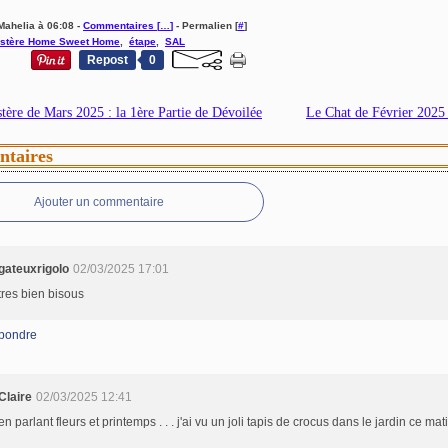
Mahelia à 06:08 -
Commentaires [
…
]
- Permalien [
#
]
stère Home Sweet Home
,
étape
,
SAL
Repost
0
ère de Mars 2025 : la 1ère Partie de Dévoilée
Le Chat de Février 2025 
taires
Ajouter un commentaire
gateuxrigolo
02/03/2025 17:01
tres bien bisous
pondre
Claire
02/03/2025 12:41
en parlant fleurs et printemps . . . j'ai vu un joli tapis de crocus dans le jardin ce mati