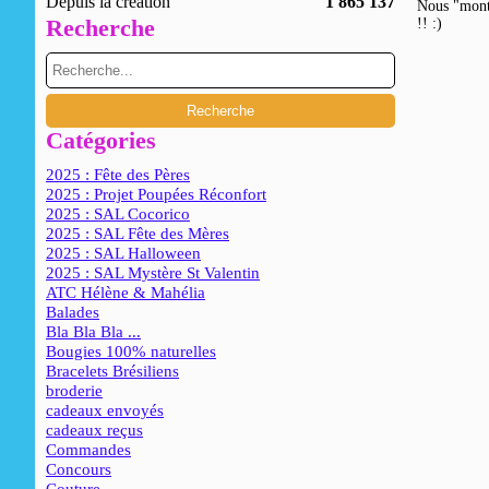
Depuis la création
1 865 137
Nous "monto
Recherche
!! :)
Catégories
2025 : Fête des Pères
2025 : Projet Poupées Réconfort
2025 : SAL Cocorico
2025 : SAL Fête des Mères
2025 : SAL Halloween
2025 : SAL Mystère St Valentin
ATC Hélène & Mahélia
Balades
Bla Bla Bla ...
Bougies 100% naturelles
Bracelets Brésiliens
broderie
cadeaux envoyés
cadeaux reçus
Commandes
Concours