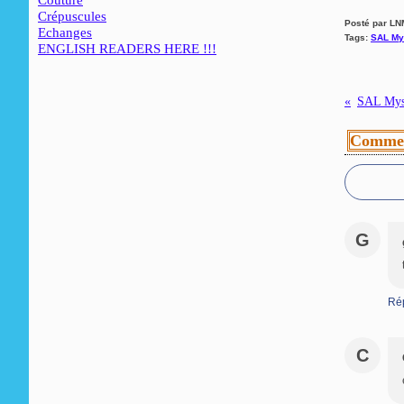
Couture
Crépuscules
Posté par LN
Echanges
Tags:
SAL My
ENGLISH READERS HERE !!!
SAL Myst
Commen
G
Ré
C