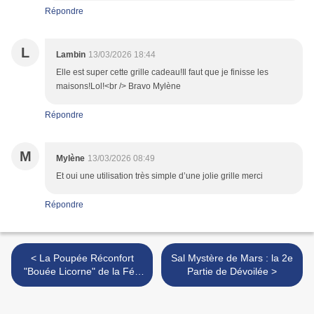
Répondre
L
Lambin
13/03/2026 18:44
Elle est super cette grille cadeau!Il faut que je finisse les
maisons!Lol!<br /> Bravo Mylène
Répondre
M
Mylène
13/03/2026 08:49
Et oui une utilisation très simple d’une jolie grille merci
Répondre
< La Poupée Réconfort
Sal Mystère de Mars : la 2e
"Bouée Licorne" de la Fée
Partie de Dévoilée >
Brodeuse !