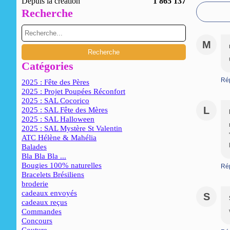
Depuis la création
1 865 137
Recherche
M
Catégories
Ré
2025 : Fête des Pères
2025 : Projet Poupées Réconfort
2025 : SAL Cocorico
L
2025 : SAL Fête des Mères
2025 : SAL Halloween
2025 : SAL Mystère St Valentin
ATC Hélène & Mahélia
Balades
Bla Bla Bla ...
Bougies 100% naturelles
Ré
Bracelets Brésiliens
broderie
cadeaux envoyés
S
cadeaux reçus
Commandes
Concours