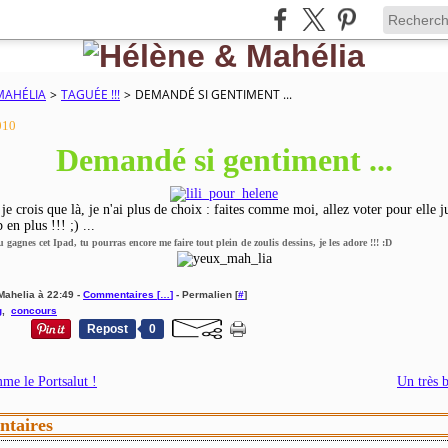
MAHÉLIA
>
TAGUÉE !!!
>
DEMANDÉ SI GENTIMENT ...
010
Demandé si gentiment ...
je crois que là, je n'ai plus de choix : faites comme moi, allez voter pour elle j
 en plus !!! ;) ...
tu gagnes cet Ipad, tu pourras encore me faire tout plein de zoulis dessins, je les adore !!! :D
Mahelia à 22:49 -
Commentaires [
…
]
- Permalien [
#
]
g
,
concours
Repost
0
me le Portsalut !
Un très 
taires