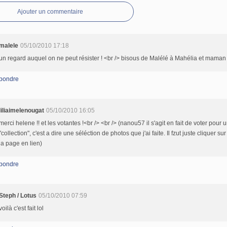
Ajouter un commentaire
malele
05/10/2010 17:18
un regard auquel on ne peut résister ! <br /> bisous de Malélé à Mahélia et maman
pondre
liliaimelenougat
05/10/2010 16:05
merci helene !! et les votantes !<br /> <br /> (nanou57 il s'agit en fait de voter pour 
"collection", c'est a dire une séléction de photos que j'ai faite. Il fzut juste cliquer sur
la page en lien)
pondre
Steph / Lotus
05/10/2010 07:59
voilà c'est fait lol