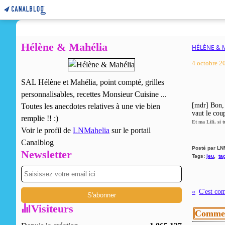
Hélène & Mahélia
HÉLÈNE & 
4 octobre 2
SAL Hélène et Mahélia, point compté, grilles
personnalisables, recettes Monsieur Cuisine ...
[mdr] Bon, 
Toutes les anecdotes relatives à une vie bien
vaut le coup
remplie !! :)
Et ma Lili, si 
Voir le profil de
LNMahelia
sur le portail
Canalblog
Posté par LN
Newsletter
Tags:
jeu
,
ta
C'est com
Visiteurs
Commen