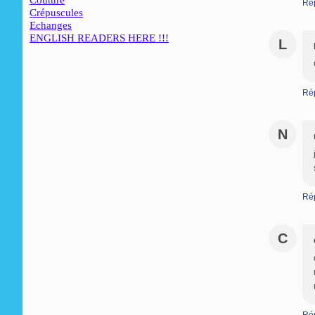
Couture
Ré
Crépuscules
Echanges
ENGLISH READERS HERE !!!
L
Ré
N
Ré
C