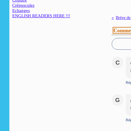
Couture
Crépuscules
Echanges
ENGLISH READERS HERE !!!
Brève de
Commen
C
Ré
G
Ré