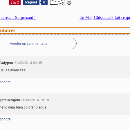
Repost
0
 bureau : Surprenant !
En Mai, Ghislaine37 fait ce qui
taires
Ajouter un commentaire
Calypso
31/08/2014 09:35
Belles avancées !
pondre
gateuxrigolo
30/08/2014 18:18
hello deja bien colorer bisous
pondre