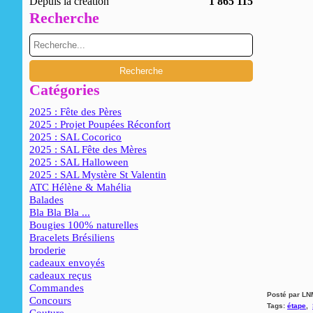
Depuis la création
1 865 115
Recherche
Catégories
2025 : Fête des Pères
2025 : Projet Poupées Réconfort
2025 : SAL Cocorico
2025 : SAL Fête des Mères
2025 : SAL Halloween
2025 : SAL Mystère St Valentin
ATC Hélène & Mahélia
Balades
Bla Bla Bla ...
Bougies 100% naturelles
Bracelets Brésiliens
broderie
cadeaux envoyés
cadeaux reçus
Commandes
Posté par LN
Concours
Tags:
étape
,