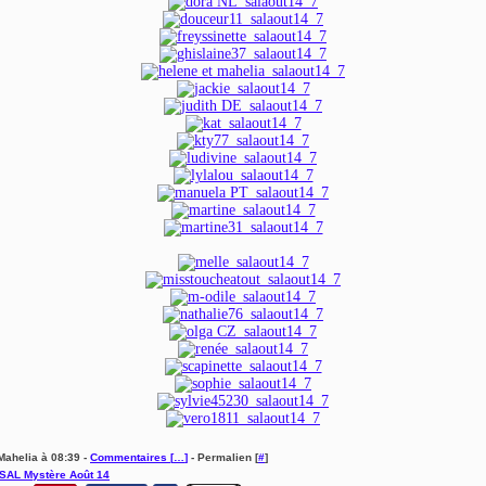
Mahelia à 08:39 -
Commentaires [
…
]
- Permalien [
#
]
SAL Mystère Août 14