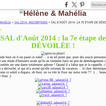
MAHÉLIA
>
SAL 2014 : INSCRIPTIONS
>
SAL D'AOÛT 2014 : LA 7E ÉTAPE DE DÉVOI
4
SAL d'Août 2014 : la 7e étape de
DÉVOILÉE !
e bien où il est passé ce soleil ... à un tel point que, pour des soucis personnel
à une étude d'huissiers avant qu'ils ne viennent faire un peu de déménagement c
 tombée sur une dame totalement aphone ! Quand il a fallut que je la rappelle, c'
i a décroché, et qui m'a avoué qu'elle revenait de vacances ... le choc thermique
 ce soleil a disparu, eh bien, on va vite le fixer sur notre toile !!! :) ... bea
 fleur ;)