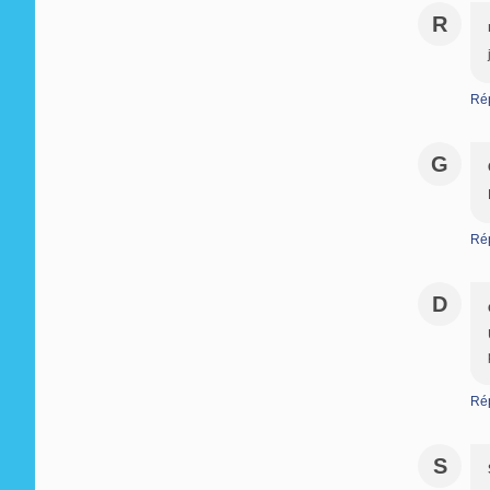
R
Ré
G
Ré
D
Ré
S