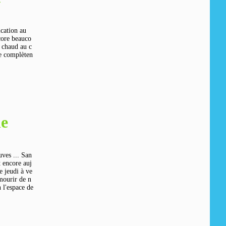
ication au
ore beauco
s chaud au c
se complèten
de
uves ... San
t encore auj
e jeudi à ve
mourir de n
l'espace de