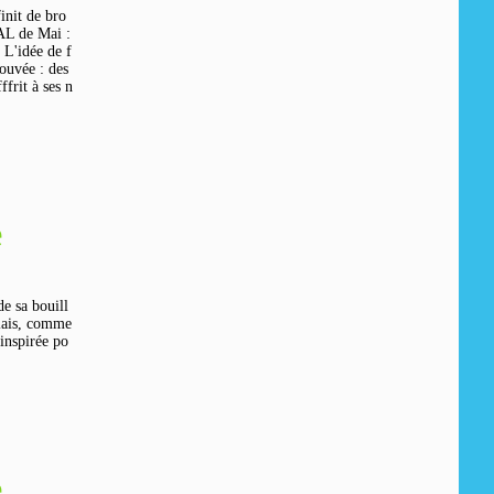
init de bro
AL de Mai :
: L'idée de f
rouvée : des
ffrit à ses n
e
e sa bouill
glais, comme
inspirée po
e