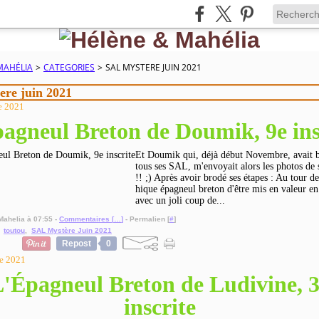
MAHÉLIA
>
CATEGORIES
>
SAL MYSTERE JUIN 2021
ere juin 2021
e 2021
agneul Breton de Doumik, 9e ins
Et Doumik qui, déjà début Novembre, avait bi
tous ses SAL, m'envoyait alors les photos de s
!! ;) Après avoir brodé ses étapes : Au tour d
hique épagneul breton d'être mis en valeur en
avec un joli coup de...
Mahelia à 07:55 -
Commentaires [
…
]
- Permalien [
#
]
,
toutou
,
SAL Mystère Juin 2021
Repost
0
e 2021
'Épagneul Breton de Ludivine, 
inscrite