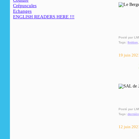
Couture
Crépuscules
Echanges
ENGLISH READERS HERE !!!
Posté par LN
Tags:
finition
19 juin 202
Posté par LN
Tags:
dernièr
12 juin 202