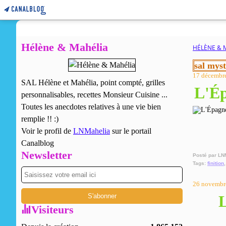
Hélène & Mahélia
HÉLÈNE & 
sal myst
17 décembr
SAL Hélène et Mahélia, point compté, grilles
L'Ép
personnalisables, recettes Monsieur Cuisine ...
Toutes les anecdotes relatives à une vie bien
remplie !! :)
Voir le profil de
LNMahelia
sur le portail
Canalblog
Newsletter
Posté par LN
Tags:
finition
26 novembr
L
Visiteurs