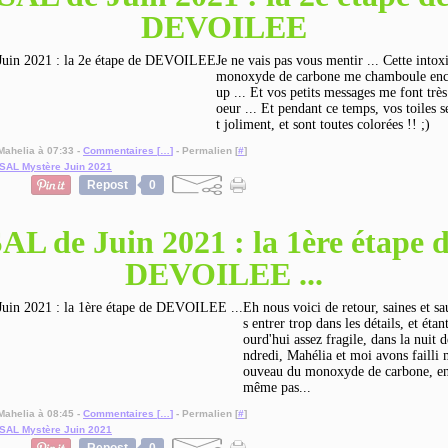
DEVOILEE
Je ne vais pas vous mentir ... Cette intox
monoxyde de carbone me chamboule enc
up ... Et vos petits messages me font trè
oeur ... Et pendant ce temps, vos toiles 
t joliment, et sont toutes colorées !! ;)
Mahelia à 07:33 -
Commentaires [
…
]
- Permalien [
#
]
SAL Mystère Juin 2021
Repost
0
AL de Juin 2021 : la 1ère étape 
DEVOILEE ...
Eh nous voici de retour, saines et sa
s entrer trop dans les détails, et étan
ourd'hui assez fragile, dans la nuit d
ndredi, Mahélia et moi avons failli 
ouveau du monoxyde de carbone, en 
même pas...
Mahelia à 08:45 -
Commentaires [
…
]
- Permalien [
#
]
SAL Mystère Juin 2021