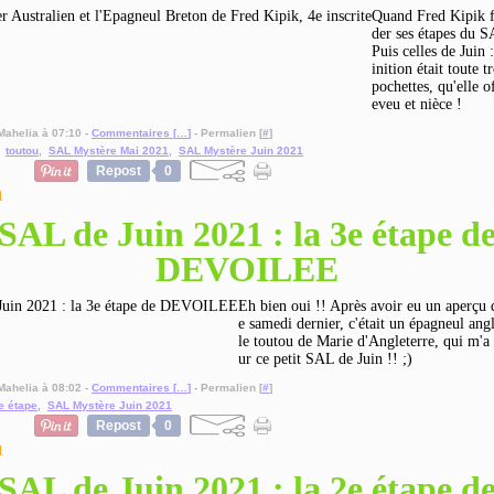
Quand Fred Kipik f
der ses étapes du S
Puis celles de Juin 
inition était toute t
pochettes, qu'elle of
eveu et nièce !
Mahelia à 07:10 -
Commentaires [
…
]
- Permalien [
#
]
,
toutou
,
SAL Mystère Mai 2021
,
SAL Mystère Juin 2021
Repost
0
1
SAL de Juin 2021 : la 3e étape d
DEVOILEE
Eh bien oui !! Après avoir eu un aperçu d
e samedi dernier, c'était un épagneul an
le toutou de Marie d'Angleterre, qui m'a 
ur ce petit SAL de Juin !! ;)
Mahelia à 08:02 -
Commentaires [
…
]
- Permalien [
#
]
e étape
,
SAL Mystère Juin 2021
Repost
0
1
SAL de Juin 2021 : la 2e étape d