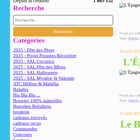
Depuis la création
1 865 152
Recherche
Posté par LN
Catégories
Tags:
finition
2025 : Fête des Pères
18 août 202
2025 : Projet Poupées Réconfort
L'É
2025 : SAL Cocorico
2025 : SAL Fête des Mères
2025 : SAL Halloween
2025 : SAL Mystère St Valentin
ATC Hélène & Mahélia
Balades
Bla Bla Bla ...
Posté par LN
Bougies 100% naturelles
Tags:
finition
Bracelets Brésiliens
broderie
13 août 202
cadeaux envoyés
Le B
cadeaux reçus
Commandes
Concours