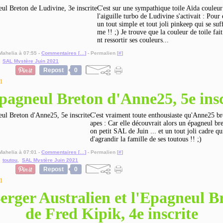
C'est sur une sympathique toile Aïda couleur
l'aiguille turbo de Ludivine s'activait : Pour e
un tout simple et tout joli pinkeep qui se suf
me !! ;) Je trouve que la couleur de toile fait
nt ressortir ses couleurs...
Mahelia à 07:55 -
Commentaires [
…
]
- Permalien [
#
]
,
SAL Mystère Juin 2021
Repost
0
1
pagneul Breton d'Anne25, 5e insc
C'est vraiment toute enthousiaste qu'Anne25 bro
apes : Car elle découvrait alors un épagneul bre
on petit SAL de Juin ... et un tout joli cadre q
d'agrandir la famille de ses toutous !! ;)
Mahelia à 07:01 -
Commentaires [
…
]
- Permalien [
#
]
,
toutou
,
SAL Mystère Juin 2021
Repost
0
1
erger Australien et l'Epagneul B
de Fred Kipik, 4e inscrite