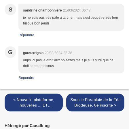
S
sandrine chambonniere
21/03/2024 06:47
je ne suis pas très pâte a tartiner mais c'est peut être très bon
bisous bon jeudi
Répondre
G
gateuxrigolo
20/03/2024 23:38
oups ici pas le droit aux noisettes mais je suis sure que ca
doit etre bon bisous
Répondre
< Nouvelle plateforme,
Sous le Parapluie de la Fée
nouvelles ... ET
Brodeuse, 6e inscrite >
SURPRISE(s) !!!
Hébergé par Canalblog