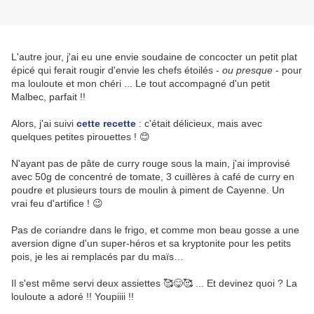
L'autre jour, j'ai eu une envie soudaine de concocter un petit plat
épicé qui ferait rougir d'envie les chefs étoilés -
ou presque
- pour
ma louloute et mon chéri ... Le tout accompagné d'un petit
Malbec, parfait !!
Alors, j'ai suivi
cette recette
: c'était délicieux, mais avec
quelques petites pirouettes ! 😊
N'ayant pas de pâte de curry rouge sous la main, j'ai improvisé
avec 50g de concentré de tomate, 3 cuillères à café de curry en
poudre et plusieurs tours de moulin à piment de Cayenne. Un
vrai feu d'artifice ! 😉
Pas de coriandre dans le frigo, et comme mon beau gosse a une
aversion digne d'un super-héros et sa kryptonite pour les petits
pois, je les ai remplacés par du maïs…
Il s'est même servi deux assiettes 🥰😋🥰 ... Et devinez quoi ? La
louloute a adoré !! Youpiiii !!